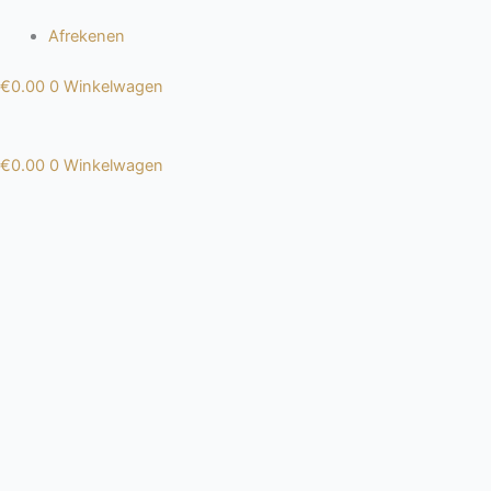
Afrekenen
€
0.00
0
Winkelwagen
€
0.00
0
Winkelwagen
Dames
Heren
Kids
Spaanse sloffen
Dames
Heren
Kids
Spaanse sloffen
Afrekenen