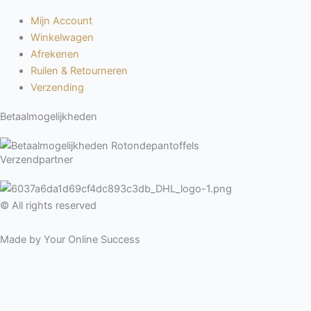
Mijn Account
Winkelwagen
Afrekenen
Ruilen & Retourneren
Verzending
Betaalmogelijkheden
Verzendpartner
© All rights reserved
Made by Your Online Success
We gebruiken cookies om ervoor te zorgen dat onze website zo
soepel mogelijk draait. Als je doorgaat met het gebruiken van de
website, gaan we er vanuit dat je ermee instemt.
Akkoord