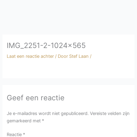
Afrekenen
€
0.00
0
Winkelwagen
IMG_2251-2-1024×565
Laat een reactie achter
/ Door
Stef Laan
/
Geef een reactie
Je e-mailadres wordt niet gepubliceerd.
Vereiste velden zijn
gemarkeerd met
*
Reactie
*