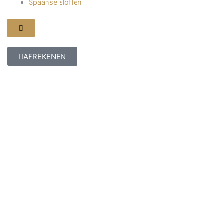
Spaanse sloffen
Hamburger
toggle
menu
AFREKENEN