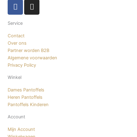
F
I
a
n
c
s
Service
e
t
b
a
Contact
o
g
Over ons
o
r
Partner worden B2B
k
a
Algemene voorwaarden
-
m
Privacy Policy
f
Winkel
Dames Pantoffels
Heren Pantoffels
Pantoffels Kinderen
Account
Mijn Account
Winkelwagen