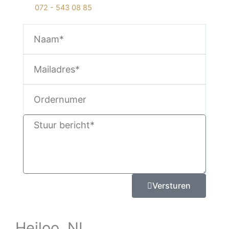
072 - 543 08 85
Full
Name
Email
Ordernummer
Write
Us
Versturen
Heiloo, NL