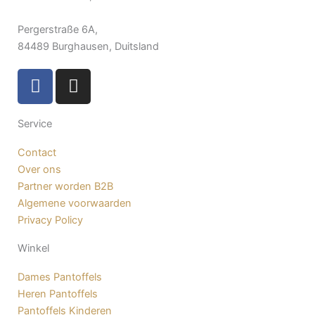
Pergerstraße 6A,
84489 Burghausen, Duitsland
F
I
a
n
c
s
Service
e
t
b
a
Contact
o
g
Over ons
o
r
Partner worden B2B
k
a
Algemene voorwaarden
-
m
Privacy Policy
f
Winkel
Dames Pantoffels
Heren Pantoffels
Pantoffels Kinderen