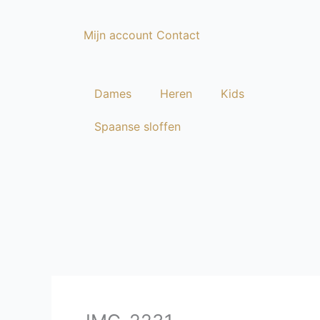
Ga
naar
Mijn account
Contact
de
inhoud
Dames
Heren
Kids
Spaanse sloffen
Dames
Heren
Kids
Spaanse sloffen