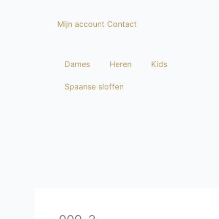
Ga
naar
Mijn account
Contact
de
inhoud
Dames
Heren
Kids
Spaanse sloffen
Dames
Heren
Kids
Spaanse sloffen