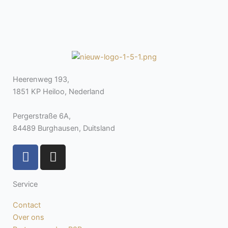
Heerenweg 193,
1851 KP Heiloo, Nederland
Pergerstraße 6A,
84489 Burghausen, Duitsland
F
I
a
n
c
s
Service
e
t
b
a
Contact
o
g
Over ons
o
r