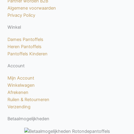
Partner worden B2B
k
a
Algemene voorwaarden
-
m
Privacy Policy
f
Winkel
Dames Pantoffels
Heren Pantoffels
Pantoffels Kinderen
Account
Mijn Account
Winkelwagen
Afrekenen
Ruilen & Retourneren
Verzending
Betaalmogelijkheden