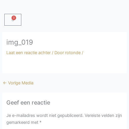
Ga
naar
de
0
Winkelwagen
inhoud
img_019
Laat een reactie achter
/ Door
rotonde
/
←
Vorige Media
Geef een reactie
Je e-mailadres wordt niet gepubliceerd.
Vereiste velden zijn
gemarkeerd met
*