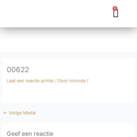
Ga
0
Wink
naar
de
inhoud
00622
Laat een reactie achter
/ Door
rotonde
/
←
Vorige Media
Geef een reactie