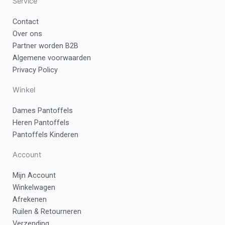
Service
c
s
Contact
Over ons
e
t
Partner worden B2B
Algemene voorwaarden
b
a
Privacy Policy
o
g
Winkel
Dames Pantoffels
o
r
Heren Pantoffels
Pantoffels Kinderen
k
a
Account
-
m
Mijn Account
f
Winkelwagen
Afrekenen
Ruilen & Retourneren
Verzending