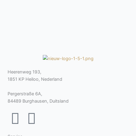
Heerenweg 193,
1851 KP Heiloo, Nederland
Pergerstraße 6A,
84489 Burghausen, Duitsland
F
I
a
n