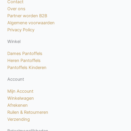
Contact
o
g
Over ons
o
r
Partner worden B2B
k
a
Algemene voorwaarden
-
m
Privacy Policy
f
Winkel
Dames Pantoffels
Heren Pantoffels
Pantoffels Kinderen
Account
Mijn Account
Winkelwagen
Afrekenen
Ruilen & Retourneren
Verzending
Betaalmogelijkheden