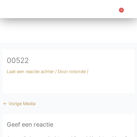
Ga
naar
0
Win
de
inhoud
00522
Laat een reactie achter
/ Door
rotonde
/
←
Vorige Media
Geef een reactie