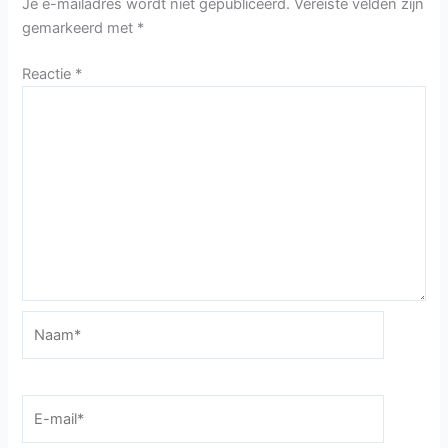
Je e-mailadres wordt niet gepubliceerd.
Vereiste velden zijn
gemarkeerd met
*
Reactie
*
Naam*
E-
mail*