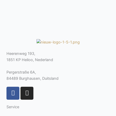
Heerenweg 193,
1851 KP Heiloo, Nederland
Pergerstraße 6A,
84489 Burghausen, Duitsland
F
I
a
n
c
s
Service
e
t
b
a