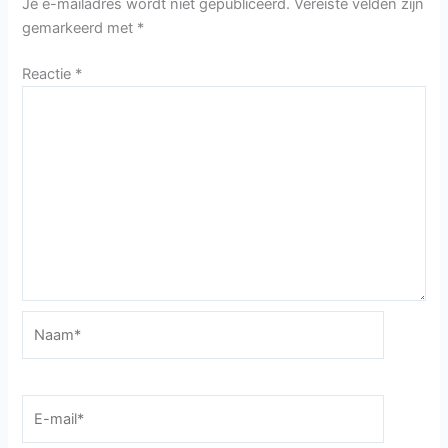
Je e-mailadres wordt niet gepubliceerd.
Vereiste velden zijn
gemarkeerd met
*
Reactie
*
Naam*
E-
mail*