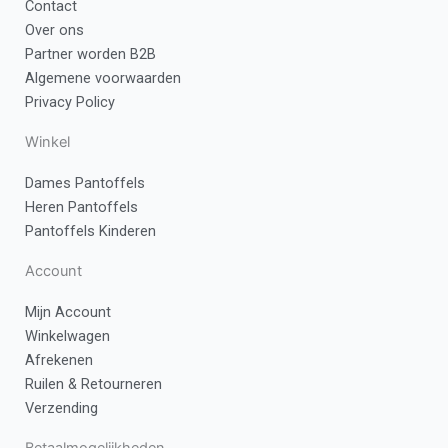
Contact
o
g
Over ons
o
r
Partner worden B2B
k
a
Algemene voorwaarden
-
m
Privacy Policy
f
Winkel
Dames Pantoffels
Heren Pantoffels
Pantoffels Kinderen
Account
Mijn Account
Winkelwagen
Afrekenen
Ruilen & Retourneren
Verzending
Betaalmogelijkheden