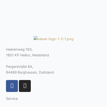
Heerenweg 193,
1851 KP Heiloo, Nederland
Pergerstraße 6A,
84489 Burghausen, Duitsland
F
I
a
n
c
s
Service
e
t
b
a