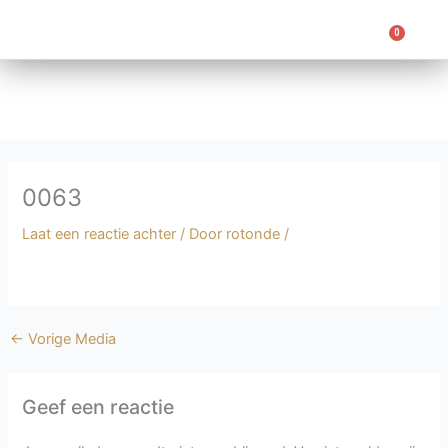
Ga
naar
0
Win
de
inhoud
0063
Laat een reactie achter
/ Door
rotonde
/
←
Vorige Media
Geef een reactie