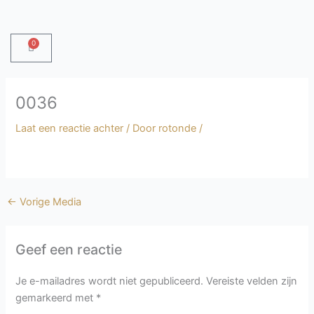
Ga
naar
de
0
Winkelwagen
inhoud
0036
Laat een reactie achter
/ Door
rotonde
/
←
Vorige Media
Geef een reactie
Je e-mailadres wordt niet gepubliceerd.
Vereiste velden zijn
gemarkeerd met
*