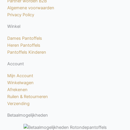
Partner worden B2B
k
a
Algemene voorwaarden
-
m
Privacy Policy
f
Winkel
Dames Pantoffels
Heren Pantoffels
Pantoffels Kinderen
Account
Mijn Account
Winkelwagen
Afrekenen
Ruilen & Retourneren
Verzending
Betaalmogelijkheden