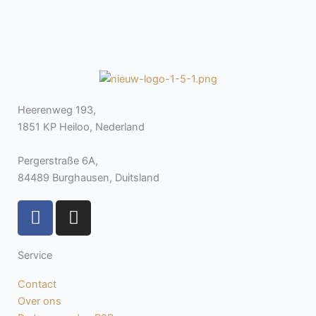
Heerenweg 193,
1851 KP Heiloo, Nederland
Pergerstraße 6A,
84489 Burghausen, Duitsland
F
I
a
n
c
s
Service
e
t
b
a
Contact
o
g
Over ons
o
r