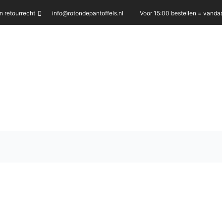
 retourrecht
info@rotondepantoffels.nl
Voor 15:00 bestellen = vand
fen
fen