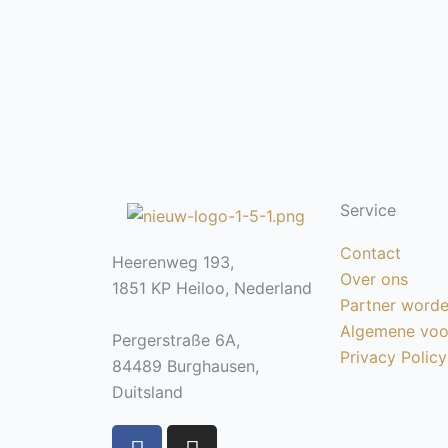
Service
Contact
Heerenweg 193,
Over ons
1851 KP Heiloo, Nederland
Partner word
Algemene voo
Pergerstraße 6A,
Privacy Policy
84489 Burghausen,
Duitsland
F
I