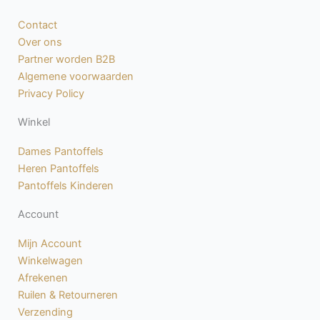
e
t
b
a
Contact
o
g
Over ons
o
r
Partner worden B2B
k
a
Algemene voorwaarden
-
m
Privacy Policy
f
Winkel
Dames Pantoffels
Heren Pantoffels
Pantoffels Kinderen
Account
Mijn Account
Winkelwagen
Afrekenen
Ruilen & Retourneren
Verzending