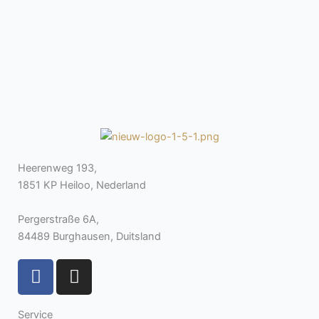
Heerenweg 193,
1851 KP Heiloo, Nederland
Pergerstraße 6A,
84489 Burghausen, Duitsland
F
I
a
n
c
s
Service