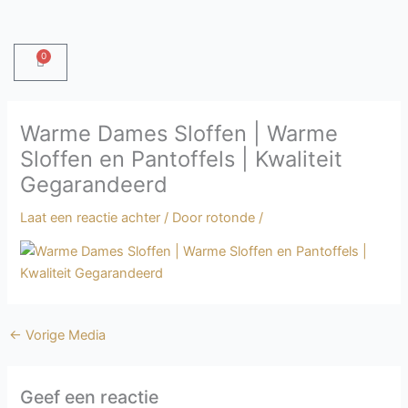
Ga
naar
de
0
Winkelwagen
inhoud
Warme Dames Sloffen | Warme
Sloffen en Pantoffels | Kwaliteit
Gegarandeerd
Laat een reactie achter
/ Door
rotonde
/
←
Vorige Media
Geef een reactie