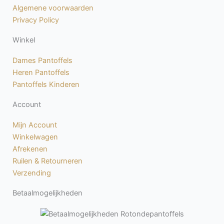
k
a
Algemene voorwaarden
-
m
Privacy Policy
f
Winkel
Dames Pantoffels
Heren Pantoffels
Pantoffels Kinderen
Account
Mijn Account
Winkelwagen
Afrekenen
Ruilen & Retourneren
Verzending
Betaalmogelijkheden