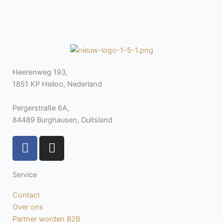
Heerenweg 193,
1851 KP Heiloo, Nederland
Pergerstraße 6A,
84489 Burghausen, Duitsland
F
I
a
n
c
s
Service
e
t
b
a
Contact
o
g
Over ons
o
r
Partner worden B2B