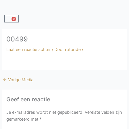
Ga
naar
de
0
Winkelwagen
inhoud
00499
Laat een reactie achter
/ Door
rotonde
/
←
Vorige Media
Geef een reactie
Je e-mailadres wordt niet gepubliceerd.
Vereiste velden zijn
gemarkeerd met
*