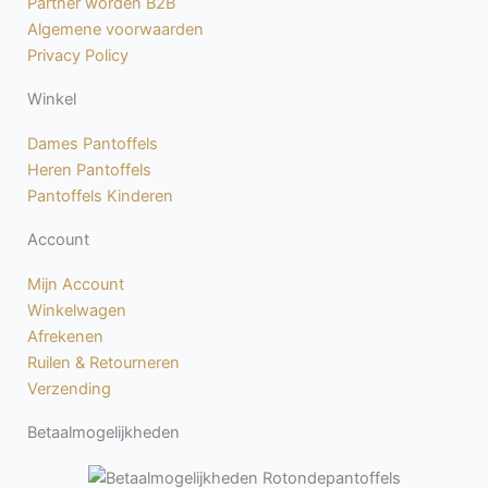
Partner worden B2B
k
a
Algemene voorwaarden
-
m
Privacy Policy
f
Winkel
Dames Pantoffels
Heren Pantoffels
Pantoffels Kinderen
Account
Mijn Account
Winkelwagen
Afrekenen
Ruilen & Retourneren
Verzending
Betaalmogelijkheden