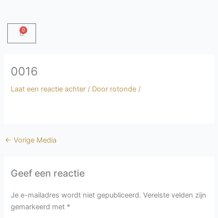
Ga
naar
de
0
Winkelwagen
inhoud
0016
Laat een reactie achter
/ Door
rotonde
/
←
Vorige Media
Geef een reactie
Je e-mailadres wordt niet gepubliceerd.
Vereiste velden zijn
gemarkeerd met
*