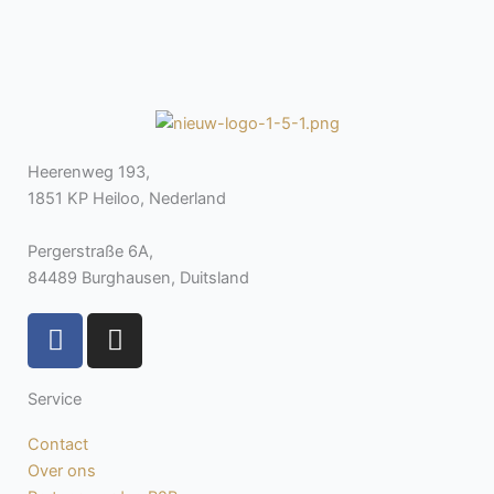
Heerenweg 193,
1851 KP Heiloo, Nederland
Pergerstraße 6A,
84489 Burghausen, Duitsland
F
I
a
n
c
s
Service
e
t
b
a
Contact
o
g
Over ons
o
r