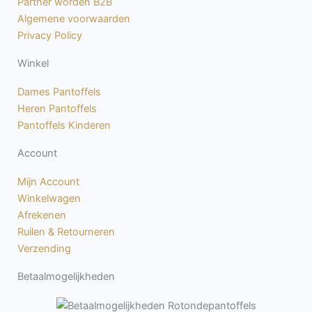
Partner worden B2B
k
a
Algemene voorwaarden
-
m
Privacy Policy
f
Winkel
Dames Pantoffels
Heren Pantoffels
Pantoffels Kinderen
Account
Mijn Account
Winkelwagen
Afrekenen
Ruilen & Retourneren
Verzending
Betaalmogelijkheden