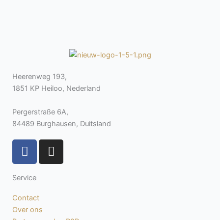
Heerenweg 193,
1851 KP Heiloo, Nederland
Pergerstraße 6A,
84489 Burghausen, Duitsland
F
I
a
n
c
s
Service
e
t
b
a
Contact
o
g
Over ons
o
r