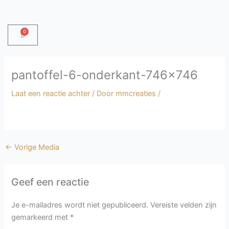
Ga
naar
de
0
Winkelwagen
inhoud
pantoffel-6-onderkant-746×746
Laat een reactie achter
/ Door
mmcreaties
/
←
Vorige Media
Geef een reactie
Je e-mailadres wordt niet gepubliceerd.
Vereiste velden zijn
gemarkeerd met
*