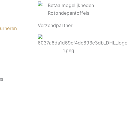
Verzendpartner
ourneren
ss