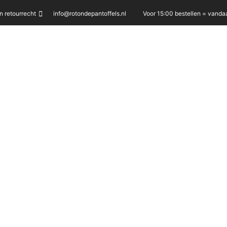
 retourrecht
info@rotondepantoffels.nl
Voor 15:00 bestellen = vand
fen
fen