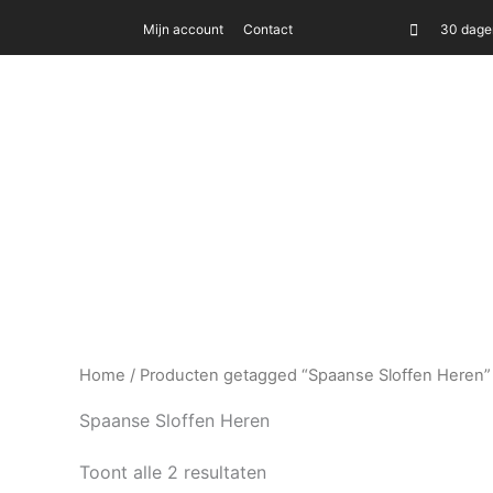
Ga
Mijn account
Contact
30 dagen
naar
de
inhoud
Dames
Heren
Kids
Spaanse slof
Dames
Heren
Kids
Spaanse slof
Home
/ Producten getagged “Spaanse Sloffen Heren”
Spaanse Sloffen Heren
Toont alle 2 resultaten