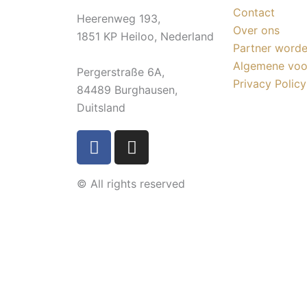
Contact
Heerenweg 193,
Over ons
1851 KP Heiloo, Nederland
Partner word
Algemene voo
Pergerstraße 6A,
Privacy Policy
84489 Burghausen,
Duitsland
F
I
a
n
c
s
© All rights reserved
e
t
b
a
o
g
o
r
k
a
-
m
f