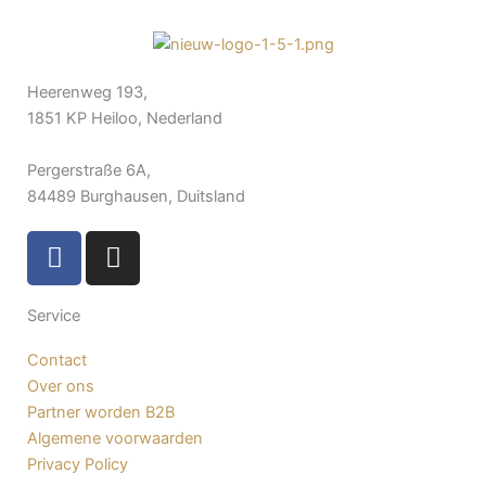
Heerenweg 193,
1851 KP Heiloo, Nederland
Pergerstraße 6A,
84489 Burghausen, Duitsland
F
I
a
n
c
s
Service
e
t
b
a
Contact
o
g
Over ons
o
r
Partner worden B2B
k
a
Algemene voorwaarden
-
m
Privacy Policy