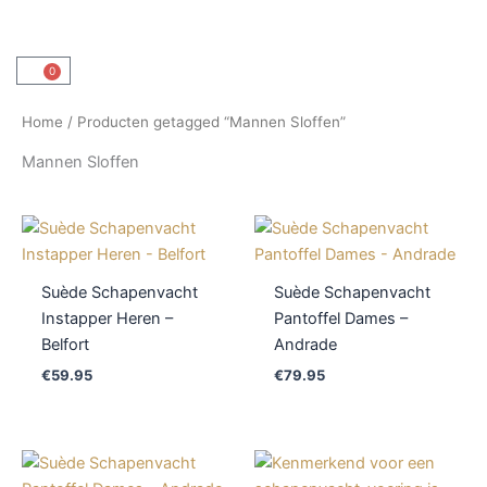
Ga
naar
de
0
Winkelwagen
inhoud
Home
/ Producten getagged “Mannen Sloffen”
Mannen Sloffen
Suède Schapenvacht
Suède Schapenvacht
Instapper Heren –
Pantoffel Dames –
Belfort
Andrade
€
59.95
€
79.95