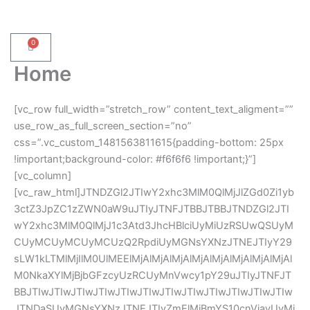
Ga
naar
de
0
Winkelwagen
inhoud
Home
[vc_row full_width=”stretch_row” content_text_aligment=””
use_row_as_full_screen_section=”no”
css=”.vc_custom_1481563811615{padding-bottom: 25px
!important;background-color: #f6f6f6 !important;}”]
[vc_column]
[vc_raw_html]JTNDZGl2JTIwY2xhc3MlM0QlMjJlZGd0Zi1yb
3ctZ3JpZC1zZWN0aW9uJTIyJTNFJTBBJTBBJTNDZGl2JTI
wY2xhc3MlM0QlMjJ1c3Atd3JhcHBlciUyMiUzRSUwQSUyM
CUyMCUyMCUyMCUzQ2RpdiUyMGNsYXNzJTNEJTIyY29
sLW1kLTMlMjIlM0UlMEElMjAlMjAlMjAlMjAlMjAlMjAlMjAlMjAl
M0NkaXYlMjBjbGFzcyUzRCUyMnVwcy1pY29uJTIyJTNFJT
BBJTIwJTIwJTIwJTIwJTIwJTIwJTIwJTIwJTIwJTIwJTIwJTIw
JTNDaSUyMGNsYXNzJTNEJTIyZmElMjBmYS10cnVjayUyMi