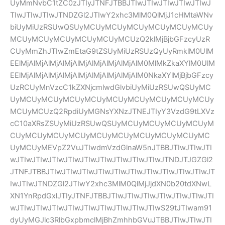
UyMmNvbC1tZC0zJTIyJTNFJTBBJTIwJTIwJTIwJTIwJTIwJ
TIwJTIwJTIwJTNDZGl2JTIwY2xhc3MlM0QlMjJ1cHMtaWNv
biUyMiUzRSUwQSUyMCUyMCUyMCUyMCUyMCUyMCUy
MCUyMCUyMCUyMCUyMCUyMCUzQ2klMjBjbGFzcyUzR
CUyMmZhJTIwZmEtaG9tZSUyMiUzRSUzQyUyRmklM0UlM
EElMjAlMjAlMjAlMjAlMjAlMjAlMjAlMjAlM0MlMkZkaXYlM0UlM
EElMjAlMjAlMjAlMjAlMjAlMjAlMjAlMjAlM0NkaXYlMjBjbGFzcy
UzRCUyMnVzcC1kZXNjcmlwdGlvbiUyMiUzRSUwQSUyMC
UyMCUyMCUyMCUyMCUyMCUyMCUyMCUyMCUyMCUy
MCUyMCUzQ2RpdiUyMGNsYXNzJTNEJTIyY3VzdG9tLXVz
cC10aXRsZSUyMiUzRSUwQSUyMCUyMCUyMCUyMCUyM
CUyMCUyMCUyMCUyMCUyMCUyMCUyMCUyMCUyMC
UyMCUyMEVpZ2VuJTIwdmVzdGlnaW5nJTBBJTIwJTIwJTI
wJTIwJTIwJTIwJTIwJTIwJTIwJTIwJTIwJTIwJTNDJTJGZGl2
JTNFJTBBJTIwJTIwJTIwJTIwJTIwJTIwJTIwJTIwJTIwJTIwJT
IwJTIwJTNDZGl2JTIwY2xhc3MlM0QlMjJjdXN0b20tdXNwL
XN1YnRpdGxlJTIyJTNFJTBBJTIwJTIwJTIwJTIwJTIwJTIwJTI
wJTIwJTIwJTIwJTIwJTIwJTIwJTIwJTIwJTIwS29tJTIwam91
dyUyMGJlc3RlbGxpbmclMjBhZmhhbGVuJTBBJTIwJTIwJTI