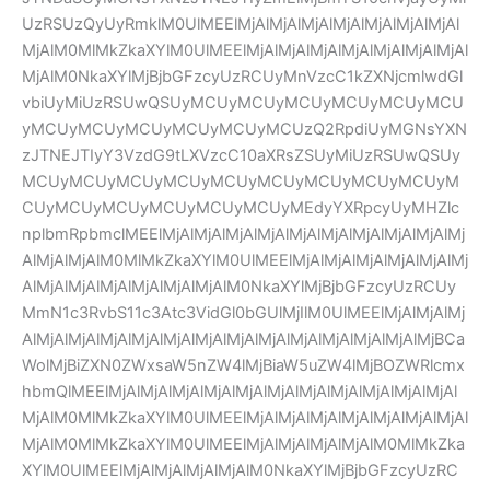
UzRSUzQyUyRmklM0UlMEElMjAlMjAlMjAlMjAlMjAlMjAlMjAl
MjAlM0MlMkZkaXYlM0UlMEElMjAlMjAlMjAlMjAlMjAlMjAlMjAl
MjAlM0NkaXYlMjBjbGFzcyUzRCUyMnVzcC1kZXNjcmlwdGl
vbiUyMiUzRSUwQSUyMCUyMCUyMCUyMCUyMCUyMCU
yMCUyMCUyMCUyMCUyMCUyMCUzQ2RpdiUyMGNsYXN
zJTNEJTIyY3VzdG9tLXVzcC10aXRsZSUyMiUzRSUwQSUy
MCUyMCUyMCUyMCUyMCUyMCUyMCUyMCUyMCUyM
CUyMCUyMCUyMCUyMCUyMCUyMEdyYXRpcyUyMHZlc
nplbmRpbmclMEElMjAlMjAlMjAlMjAlMjAlMjAlMjAlMjAlMjAlMj
AlMjAlMjAlM0MlMkZkaXYlM0UlMEElMjAlMjAlMjAlMjAlMjAlMj
AlMjAlMjAlMjAlMjAlMjAlMjAlM0NkaXYlMjBjbGFzcyUzRCUy
MmN1c3RvbS11c3Atc3VidGl0bGUlMjIlM0UlMEElMjAlMjAlMj
AlMjAlMjAlMjAlMjAlMjAlMjAlMjAlMjAlMjAlMjAlMjAlMjAlMjBCa
WolMjBiZXN0ZWxsaW5nZW4lMjBiaW5uZW4lMjBOZWRlcmx
hbmQlMEElMjAlMjAlMjAlMjAlMjAlMjAlMjAlMjAlMjAlMjAlMjAl
MjAlM0MlMkZkaXYlM0UlMEElMjAlMjAlMjAlMjAlMjAlMjAlMjAl
MjAlM0MlMkZkaXYlM0UlMEElMjAlMjAlMjAlMjAlM0MlMkZka
XYlM0UlMEElMjAlMjAlMjAlMjAlM0NkaXYlMjBjbGFzcyUzRC