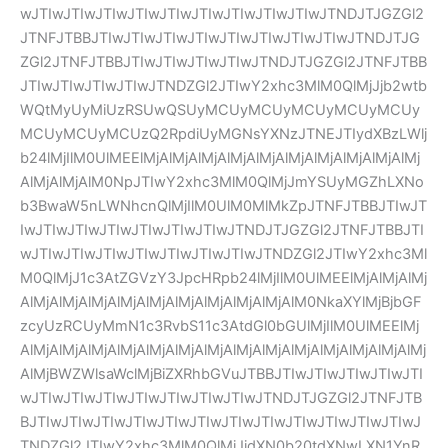
wJTIwJTIwJTIwJTIwJTIwJTIwJTIwJTIwJTIwJTNDJTJGZGl2
JTNFJTBBJTIwJTIwJTIwJTIwJTIwJTIwJTIwJTIwJTNDJTJG
ZGl2JTNFJTBBJTIwJTIwJTIwJTIwJTNDJTJGZGl2JTNFJTBB
JTIwJTIwJTIwJTIwJTNDZGl2JTIwY2xhc3MlM0QlMjJjb2wtb
WQtMyUyMiUzRSUwQSUyMCUyMCUyMCUyMCUyMCUy
MCUyMCUyMCUzQ2RpdiUyMGNsYXNzJTNEJTIydXBzLWlj
b24lMjIlM0UlMEElMjAlMjAlMjAlMjAlMjAlMjAlMjAlMjAlMjAlMj
AlMjAlMjAlM0NpJTIwY2xhc3MlM0QlMjJmYSUyMGZhLXNo
b3BwaW5nLWNhcnQlMjIlM0UlM0MlMkZpJTNFJTBBJTIwJT
IwJTIwJTIwJTIwJTIwJTIwJTIwJTNDJTJGZGl2JTNFJTBBJTI
wJTIwJTIwJTIwJTIwJTIwJTIwJTIwJTNDZGl2JTIwY2xhc3Ml
M0QlMjJ1c3AtZGVzY3JpcHRpb24lMjIlM0UlMEElMjAlMjAlMj
AlMjAlMjAlMjAlMjAlMjAlMjAlMjAlMjAlMjAlM0NkaXYlMjBjbGF
zcyUzRCUyMmN1c3RvbS11c3AtdGl0bGUlMjIlM0UlMEElMj
AlMjAlMjAlMjAlMjAlMjAlMjAlMjAlMjAlMjAlMjAlMjAlMjAlMjAlMj
AlMjBWZWlsaWclMjBiZXRhbGVuJTBBJTIwJTIwJTIwJTIwJTI
wJTIwJTIwJTIwJTIwJTIwJTIwJTIwJTNDJTJGZGl2JTNFJTB
BJTIwJTIwJTIwJTIwJTIwJTIwJTIwJTIwJTIwJTIwJTIwJTIwJ
TNDZGl2JTIwY2xhc3MlM0QlMjJjdXN0b20tdXNwLXN1YnR