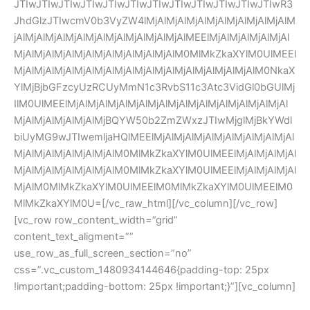
JTIwJTIwJTIwJTIwJTIwJTIwJTIwJTIwJTIwJTIwJTIwJTIwR3
JhdGlzJTIwcmV0b3VyZW4lMjAlMjAlMjAlMjAlMjAlMjAlMjAlM
jAlMjAlMjAlMjAlMjAlMjAlMjAlMjAlMjAlMEElMjAlMjAlMjAlMjAl
MjAlMjAlMjAlMjAlMjAlMjAlMjAlMjAlM0MlMkZkaXYlM0UlMEEl
MjAlMjAlMjAlMjAlMjAlMjAlMjAlMjAlMjAlMjAlMjAlMjAlM0NkaX
YlMjBjbGFzcyUzRCUyMmN1c3RvbS11c3Atc3VidGl0bGUlMj
IlM0UlMEElMjAlMjAlMjAlMjAlMjAlMjAlMjAlMjAlMjAlMjAlMjAl
MjAlMjAlMjAlMjAlMjBQYW50b2ZmZWxzJTIwMjglMjBkYWdl
biUyMG9wJTIwemljaHQlMEElMjAlMjAlMjAlMjAlMjAlMjAlMjAl
MjAlMjAlMjAlMjAlMjAlM0MlMkZkaXYlM0UlMEElMjAlMjAlMjAl
MjAlMjAlMjAlMjAlMjAlM0MlMkZkaXYlM0UlMEElMjAlMjAlMjAl
MjAlM0MlMkZkaXYlM0UlMEElM0MlMkZkaXYlM0UlMEElM0
MlMkZkaXYlM0U=[/vc_raw_html][/vc_column][/vc_row]
[vc_row row_content_width=”grid”
content_text_aligment=””
use_row_as_full_screen_section=”no”
css=”.vc_custom_1480934144646{padding-top: 25px
!important;padding-bottom: 25px !important;}”][vc_column]