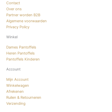
b
a
Contact
o
g
Over ons
o
r
Partner worden B2B
k
a
Algemene voorwaarden
-
m
Privacy Policy
f
Winkel
Dames Pantoffels
Heren Pantoffels
Pantoffels Kinderen
Account
Mijn Account
Winkelwagen
Afrekenen
Ruilen & Retourneren
Verzending