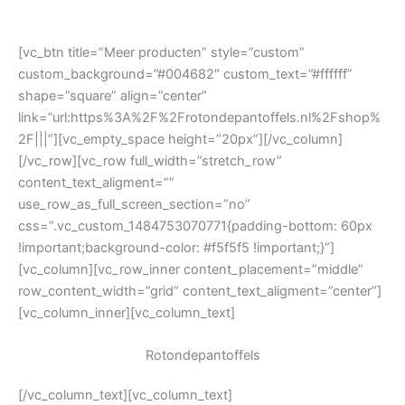
[vc_btn title=”Meer producten” style=”custom”
custom_background=”#004682″ custom_text=”#ffffff”
shape=”square” align=”center”
link=”url:https%3A%2F%2Frotondepantoffels.nl%2Fshop%
2F|||”][vc_empty_space height=”20px”][/vc_column]
[/vc_row][vc_row full_width=”stretch_row”
content_text_aligment=””
use_row_as_full_screen_section=”no”
css=”.vc_custom_1484753070771{padding-bottom: 60px
!important;background-color: #f5f5f5 !important;}”]
[vc_column][vc_row_inner content_placement=”middle”
row_content_width=”grid” content_text_aligment=”center”]
[vc_column_inner][vc_column_text]
Rotondepantoffels
[/vc_column_text][vc_column_text]