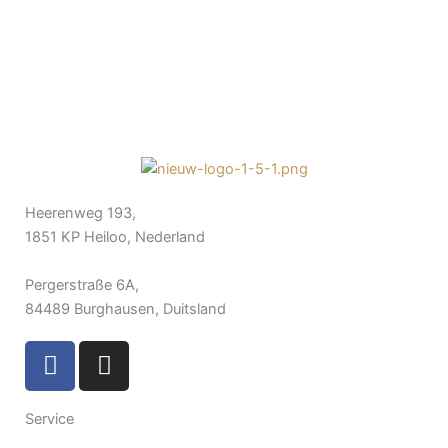
Heerenweg 193,
1851 KP Heiloo, Nederland
Pergerstraße 6A,
84489 Burghausen, Duitsland
F
I
a
n
c
s
Service
e
t