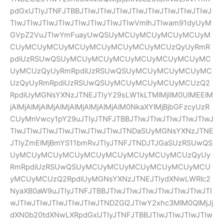
pdGxlJTIyJTNFJTBBJTIwJTIwJTIwJTIwJTIwJTIwJTIwJTIwJ
TIwJTIwJTIwJTIwJTIwJTIwJTIwJTIwVmlhJTIwam91dyUyM
GVpZ2VuJTIwYmFuayUwQSUyMCUyMCUyMCUyMCUyM
CUyMCUyMCUyMCUyMCUyMCUyMCUyMCUzQyUyRmR
pdiUzRSUwQSUyMCUyMCUyMCUyMCUyMCUyMCUyMC
UyMCUzQyUyRmRpdiUzRSUwQSUyMCUyMCUyMCUyMC
UzQyUyRmRpdiUzRSUwQSUyMCUyMCUyMCUyMCUzQ2
RpdiUyMGNsYXNzJTNEJTIyY29sLW1kLTMlMjIlM0UlMEElM
jAlMjAlMjAlMjAlMjAlMjAlMjAlMjAlM0NkaXYlMjBjbGFzcyUzR
CUyMnVwcy1pY29uJTIyJTNFJTBBJTIwJTIwJTIwJTIwJTIwJ
TIwJTIwJTIwJTIwJTIwJTIwJTIwJTNDaSUyMGNsYXNzJTNE
JTIyZmElMjBmYS11bmRvJTIyJTNFJTNDJTJGaSUzRSUwQS
UyMCUyMCUyMCUyMCUyMCUyMCUyMCUyMCUzQyUy
RmRpdiUzRSUwQSUyMCUyMCUyMCUyMCUyMCUyMCU
yMCUyMCUzQ2RpdiUyMGNsYXNzJTNEJTIydXNwLWRlc2
NyaXB0aW9uJTIyJTNFJTBBJTIwJTIwJTIwJTIwJTIwJTIwJTI
wJTIwJTIwJTIwJTIwJTIwJTNDZGl2JTIwY2xhc3MlM0QlMjJj
dXN0b20tdXNwLXRpdGxlJTIyJTNFJTBBJTIwJTIwJTIwJTIw